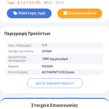
Τιμή：$ 1.2-1.54 / PC
MOQ：20 PC
Καλύτερη τιμή
Επικοινωνήστε
Περιγραφή Προϊόντων
Όροι πληρωμής
T/T
Αριθμό μοντέλου
SP009
Δυνατότητα
1000 τμχ μια μέρα
προσφοράς
Μάρκα
PAISEN
Πιστοποίηση
ASTM/EN71/CE/Cpsia
Δείτε περισσότερων
Στοιχεία Επικοινωνίας