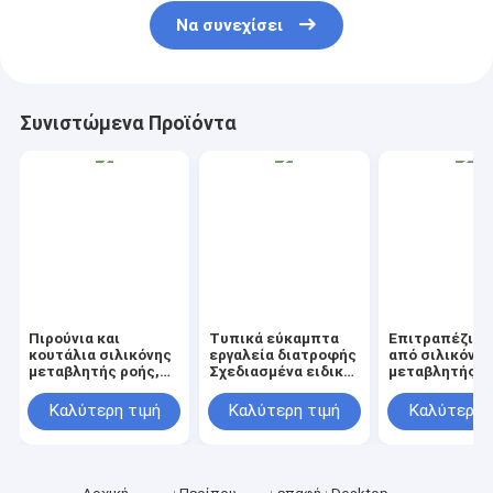
Να συνεχίσει
Συνιστώμενα Προϊόντα
Πιρούνια και
Τυπικά εύκαμπτα
Επιτραπέζια 
κουτάλια σιλικόνης
εργαλεία διατροφής
από σιλικόνη
μεταβλητής ροής,
Σχεδιασμένα ειδικά
μεταβλητής ρ
unisex, μονόχρωμο,
για ηλικίες 2-4 ετών
επιφάνειες π
ανθεκτικό στη
που προωθούν
καθαρίζονται
Καλύτερη τιμή
Καλύτερη τιμή
Καλύτερη 
θερμότητα, μη
άνετες και
εύκολα και ευ
τοξικό, εργαλεία
διασκεδαστικές
και στρογγυλέ
κουζίνας κατάλληλα
διατροφικές
άκρες για το
για επαγγελματική
συνήθειες
χειρισμό τρο
χρήση