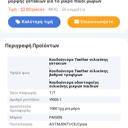
μορφής γατακιών για το μικρό παιδί μωρών
Τιμή：$2.00/pieces
MOQ：50 κομμάτια
Καλύτερη τιμή
Επικοινωνήστε
Περιγραφή Προϊόντων
Κουδούνισμα Teether σιλικόνης
γατακιών
,
Κουδούνισμα Teether σιλικόνης
Υψηλό φως
βαθμού τροφίμων
,
Κουδούνισμα οδοντοφυΐας
σιλικόνης μικρών παιδιών
Όροι πληρωμής
T/T
Αριθμό μοντέλου
Yl005-1
Δυνατότητα
1000 τμχ μια μέρα
προσφοράς
Μάρκα
PAISEN
Πιστοποίηση
ASTM/EN71/CE/Cpsia