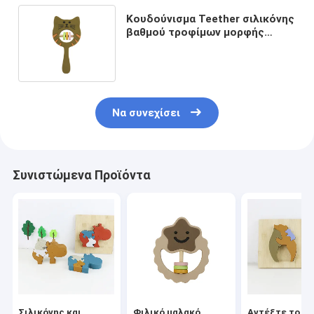
Κουδούνισμα Teether σιλικόνης
βαθμού τροφίμων μορφής
γατακιών για το μικρό παιδί
μωρών
Να συνεχίσει
Συνιστώμενα Προϊόντα
Σιλικόνης και
Φιλικό μαλακό
Αντέξτε το ξύ