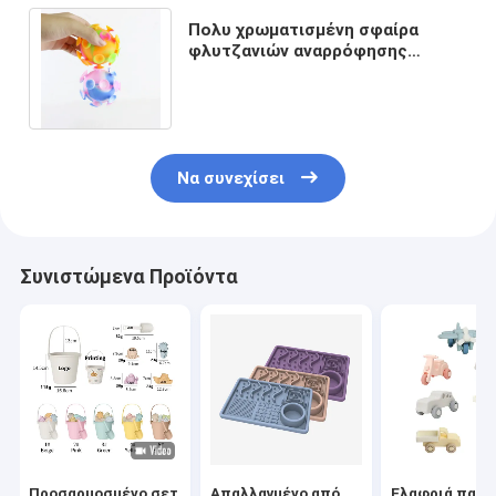
Πολυ χρωματισμένη σφαίρα
φλυτζανιών αναρρόφησης
παιχνιδιών σιλικόνης μωρών για
το κόμμα παιδιών
Να συνεχίσει
Συνιστώμενα Προϊόντα
Προσαρμοσμένο σετ
Απαλλαγμένο από
Ελαφριά παιχν