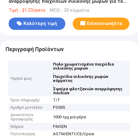
αναρρόφησης παιχνιδιών σιλικόνης μωρών για το
κόμμα παιδιών
Τιμή：$1.23/piece
MOQ：20 κομμάτια
Καλύτερη τιμή
Επικοινωνήστε
Περιγραφή Προϊόντων
Πολυ χρωματισμένα παιχνίδια
σιλικόνης μωρών
,
Παιχνίδια σιλικόνης μωρών
Υψηλό φως
κόμματος
,
Σφαίρα φλυτζανιών αναρρόφησης
παιδιών
Όροι πληρωμής
T/T
Αριθμό μοντέλου
PS005
Δυνατότητα
1000 τμχ μια μέρα
προσφοράς
Μάρκα
PAISEN
Πιστοποίηση
ASTM/EN71/CE/Cpsia