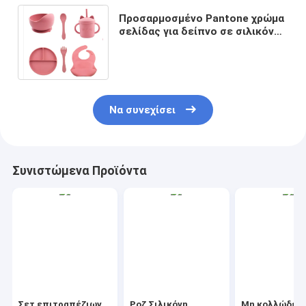
Προσαρμοσμένο Pantone χρώμα
σελίδας για δείπνο σε σιλικόνη
5 PCS σελίδας απογαλακτισμού
σε σιλικόνη
Να συνεχίσει
Συνιστώμενα Προϊόντα
Σετ επιτραπέζιων
Ροζ Σιλικόνη
Μη κολλώδες