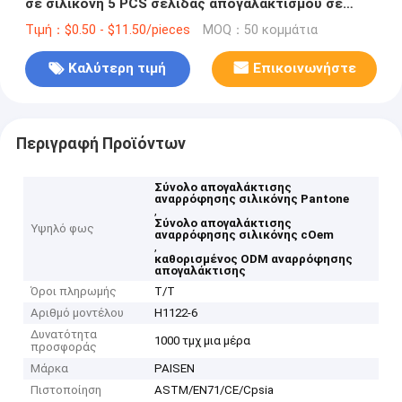
σε σιλικόνη 5 PCS σελίδας απογαλακτισμού σε
σιλικόνη
Τιμή：$0.50 - $11.50/pieces
MOQ：50 κομμάτια
Καλύτερη τιμή
Επικοινωνήστε
Περιγραφή Προϊόντων
Σύνολο απογαλάκτισης
αναρρόφησης σιλικόνης Pantone
,
Σύνολο απογαλάκτισης
Υψηλό φως
αναρρόφησης σιλικόνης cOem
,
καθορισμένος ODM αναρρόφησης
απογαλάκτισης
Όροι πληρωμής
T/T
Αριθμό μοντέλου
H1122-6
Δυνατότητα
1000 τμχ μια μέρα
προσφοράς
Μάρκα
PAISEN
Πιστοποίηση
ASTM/EN71/CE/Cpsia