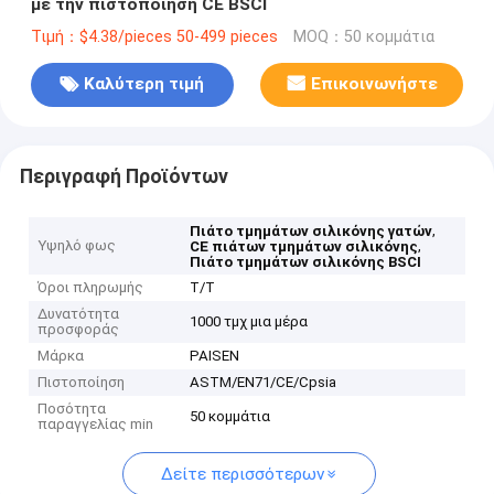
με την πιστοποίηση CE BSCI
Τιμή：$4.38/pieces 50-499 pieces
MOQ：50 κομμάτια
Καλύτερη τιμή
Επικοινωνήστε
Περιγραφή Προϊόντων
,
Πιάτο τμημάτων σιλικόνης γατών
Υψηλό φως
,
CE πιάτων τμημάτων σιλικόνης
Πιάτο τμημάτων σιλικόνης BSCI
Όροι πληρωμής
T/T
Δυνατότητα
1000 τμχ μια μέρα
προσφοράς
Μάρκα
PAISEN
Πιστοποίηση
ASTM/EN71/CE/Cpsia
Ποσότητα
50 κομμάτια
παραγγελίας min
Δείτε περισσότερων