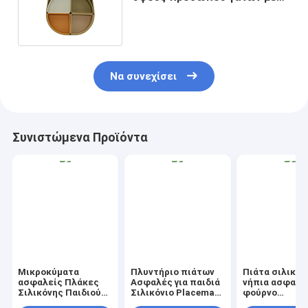
την πιστοποίηση CE BSCI
Να συνεχίσει
Συνιστώμενα Προϊόντα
Μικροκύματα
Πλυντήριο πιάτων
Πιάτα σιλικόν
ασφαλείς Πλάκες
Ασφαλές για παιδιά
νήπια ασφαλή 
Σιλικόνης Παιδιού
Σιλικόνιο Placemat
φούρνο
Ανθεκτικές στη
Πολυχρωματικό
μικροκυμάτων