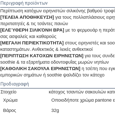
Περιγραφή προϊόντων
Περίπτωση κατόχων ειρηνιστών σιλικόνης βαθμού τρο
[ΤΕΛΕΙΑ ΑΠΟΘΗΚΕΥΣΗ]
για τους πολλαπλάσιους ειρη
περιπατητές & τις τσάντες πανών
[ΕΛΕΎΘΕΡΗ ΣΙΛΙΚΌΝΗ BPA]
με το φερμουάρ η περάτ
σας ασφαλείς και καθαρούς
[ΜΕΓΑΛΗ ΠΕΡΙΕΚΤΙΚΟΤΗΤΑ]
στους ειρηνιστές και so
καταστημάτων. Ανθεκτικός & λεκές ανθεκτικοί
[ΠΕΡΙΠΤΩΣΗ ΚΑΤΟΧΩΝ ΕΙΡΗΝΙΣΤΩΝ]
για τους συνδε
soothie & τα εξαρτήματα οδοντοφυΐας μωρών νηπίων
[ΚΑΘΟΛΙΚΗ ΣΑΚΟΥΛΑ ΕΙΡΗΝΙΣΤΩΝ]
η τσέπη που εγκ
εμπορικών σημάτων ή soothie ψαλιδίζει τον κάτοχο
Προδιαγραφή
Στοιχείο
κάτοχος τσαντών σακουλών κατ
Χρώμα
Οποιοδήποτε χρώμα pantone εί
Βάρος
32g