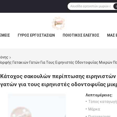
ΕΜΕΊΣ
ΓΎΡΟΣ ΕΡΓΟΣΤΑΣΊΩΝ
ΠΟΙΟΤΙΚΌΣ ΈΛΕΓΧΟΣ
ΜΑΣ 
κόνης
ορφής Γατακιών Γατών Για Τους Ειρηνιστές Οδοντοφυΐας Μικρών 
Κάτοχος σακουλών περίπτωσης ειρηνιστών 
γατών για τους ειρηνιστές οδοντοφυΐας μι
Λεπτομέρειες:
Τόπος καταγωγή
Μάρκα:
Πιστοποίηση: