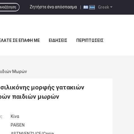
Ζητήστε ένα απόσπασμα
|
Greek
αναζήτηση
ΕΛΆΤΕ ΣΕ ΕΠΑΦΉ ΜΕ
ΕΙΔΉΣΕΙΣ
ΠΕΡΙΠΤΏΣΕΙΣ
Παιδιών Μωρών
σιλικόνης μορφής γατακιών
κρών παιδιών μωρών
ς:
Κίνα
PAISEN
ASTM/EN71/CE/Cpsia