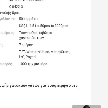
:
Χ-0422-3
τολής Όροι:
ελίας min:
50 κομμάτια
US$1--1.5 for 50pcs to 3000pcs
ομέρειες:
Τσάντα Opp, κιβώτιο
χαρτοκιβωτίων
ης:
7 ημέρες
T/T, Western Union, MoneyGram,
L/C, Paypal
σφοράς:
1000 τμχ μια μέρα
φής γατακιών γατών για τους ειρηνιστές