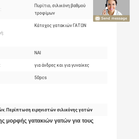
Πυρίτιο, σιλικόνη βαθμού
:
τροφίμων
Κάτοχος γατακιών ΓΑΤΩΝ
ή:
ΝΑΙ
:
για άνδρες και για γυναίκες
50pcs
ών
,
Περίπτωση ειρηνιστών σιλικόνης γατών
ς μορφής γατακιών γατών για τους