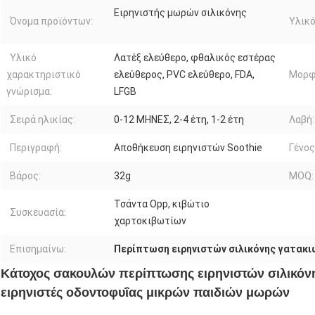
Ειρηνιστής μωρών σιλικόνης
Όνομα προϊόντων:
Υλικό
Υλικό
Λατέξ ελεύθερο, φθαλικός εστέρας
χαρακτηριστικό
ελεύθερος, PVC ελεύθερο, FDA,
Μορφ
γνώρισμα:
LFGB
Σειρά ηλικίας:
0-12 ΜΗΝΕΣ, 2-4 έτη, 1-2 έτη
Λαβή:
Περιγραφή:
Αποθήκευση ειρηνιστών Soothie
Γένος
Βάρος:
32g
MOQ:
Τσάντα Opp, κιβώτιο
Συσκευασία:
χαρτοκιβωτίων
Επισημαίνω:
Περίπτωση ειρηνιστών σιλικόνης γατακι
Κάτοχος σακουλών περίπτωσης ειρηνιστών σιλικόνη
ειρηνιστές οδοντοφυΐας μικρών παιδιών μωρών