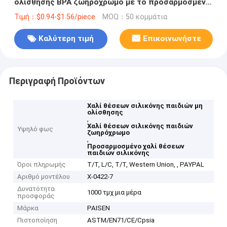
ολίσθησης BPA ζωηρόχρωμο με το προσαρμοσμένο
χαλί γραφείων επιτραπέζιων χαλιών λογότυπων
Τιμή：$0.94-$1.56/piece
MOQ：50 κομμάτια
Καλύτερη τιμή
Επικοινωνήστε
Περιγραφή Προϊόντων
Χαλί θέσεων σιλικόνης παιδιών μη
ολίσθησης
,
Χαλί θέσεων σιλικόνης παιδιών
Υψηλό φως
ζωηρόχρωμο
,
Προσαρμοσμένο χαλί θέσεων
παιδιών σιλικόνης
Όροι πληρωμής
T/T, L/C, T/T, Western Union, , PAYPAL
Αριθμό μοντέλου
Χ-0422-7
Δυνατότητα
1000 τμχ μια μέρα
προσφοράς
Μάρκα
PAISEN
Πιστοποίηση
ASTM/EN71/CE/Cpsia