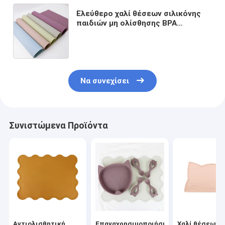
Ελεύθερο χαλί θέσεων σιλικόνης
παιδιών μη ολίσθησης BPA
ζωηρόχρωμο με το
προσαρμοσμένο χαλί γραφείων
επιτραπέζιων χαλιών λογότυπων
Να συνεχίσει
Συνιστώμενα Προϊόντα
Αντιολισθητική
Επαναχρησιμοποιήσιμο
Χαλί θέσεων