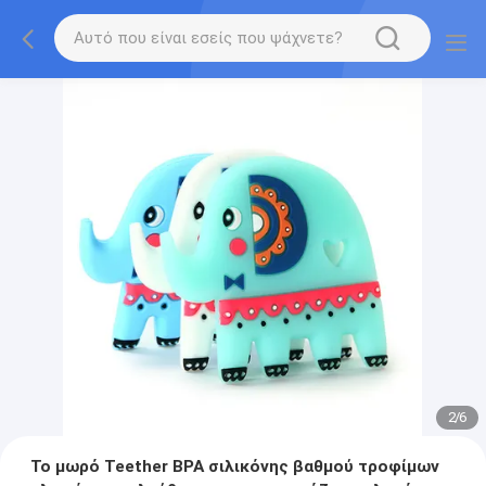
2
/
6
Το μωρό Teether BPA σιλικόνης βαθμού τροφίμων