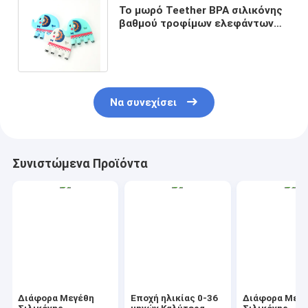
Το μωρό Teether BPA σιλικόνης
βαθμού τροφίμων ελεφάντων
ελεύθερο με προσαρμόζει το
λογότυπο
Να συνεχίσει
Συνιστώμενα Προϊόντα
Διάφορα Μεγέθη
Εποχή ηλικίας 0-36
Διάφορα Μεγ