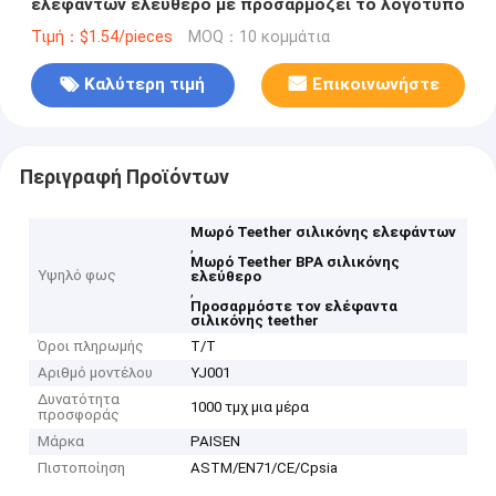
ελεφάντων ελεύθερο με προσαρμόζει το λογότυπο
Τιμή：$1.54/pieces
MOQ：10 κομμάτια
Καλύτερη τιμή
Επικοινωνήστε
Περιγραφή Προϊόντων
Μωρό Teether σιλικόνης ελεφάντων
,
Μωρό Teether BPA σιλικόνης
Υψηλό φως
ελεύθερο
,
Προσαρμόστε τον ελέφαντα
σιλικόνης teether
Όροι πληρωμής
T/T
Αριθμό μοντέλου
YJ001
Δυνατότητα
1000 τμχ μια μέρα
προσφοράς
Μάρκα
PAISEN
Πιστοποίηση
ASTM/EN71/CE/Cpsia