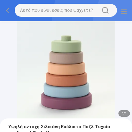
1
/
1
Υψηλή αντοχή Σιλικόνη Ευέλικτο Παζλ Τυχαίο