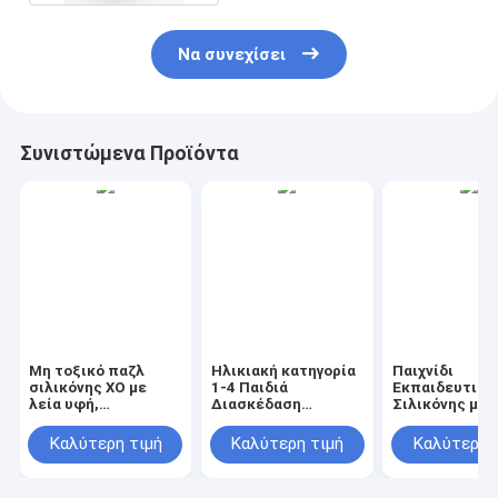
Να συνεχίσει
Συνιστώμενα Προϊόντα
Μη τοξικό παζλ
Ηλικιακή κατηγορία
Παιχνίδι
σιλικόνης XO με
1-4 Παιδιά
Εκπαιδευτικό
λεία υφή,
Διασκέδαση
Σιλικόνης με
σχεδιασμένο για να
Σιλικόνιο Παζλ
Προσαρμοσμέ
ενισχύει τη μάθηση
Λιπαρή υφή
Σχέδιο, για Ηλ
Καλύτερη τιμή
Καλύτερη τιμή
Καλύτερη 
και τις ψυχαγωγικές
Σχεδιασμένο για να
1-4, Ενισχύει 
δραστηριότητες
βελτιώσει το χέρι-
Γνωστική Ανά
μάτι συντονισμό και
και τις Κινητι