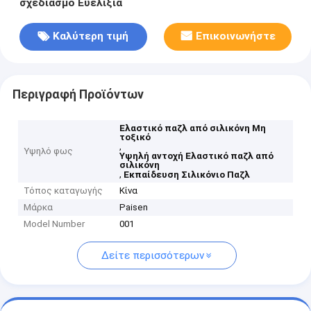
σχεδιασμό Ευελιξία
Καλύτερη τιμή
Επικοινωνήστε
Περιγραφή Προϊόντων
Ελαστικό παζλ από σιλικόνη Μη
τοξικό
,
Υψηλό φως
Υψηλή αντοχή Ελαστικό παζλ από
σιλικόνη
,
Εκπαίδευση Σιλικόνιο Παζλ
Τόπος καταγωγής
Κίνα
Μάρκα
Paisen
Model Number
001
Δείτε περισσότερων