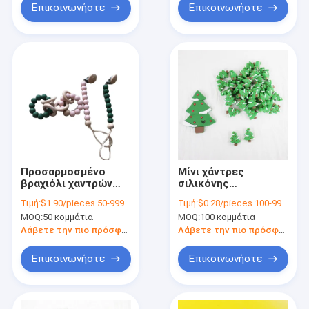
Επικοινωνήστε
Επικοινωνήστε
Προσαρμοσμένο
Μίνι χάντρες
βραχιόλι χαντρών
σιλικόνης
οδοντοφυΐας
Χριστουγέννων
Τιμή:
$1.90/pieces 50-999 pieces
Τιμή:
$0.28/pieces 100-999 pieces
σιλικόνης για το
βαθμού τροφίμων
MOQ:
50 κομμάτια
MOQ:
100 κομμάτια
παιχνίδι παιδιών
για το περιδέραιο
μωρών νηπίων
αλυσίδων
Λάβετε την πιο πρόσφατη τιμή
Λάβετε την πιο πρόσφατη τιμή
ειρηνιστών DIY
Επικοινωνήστε
Επικοινωνήστε