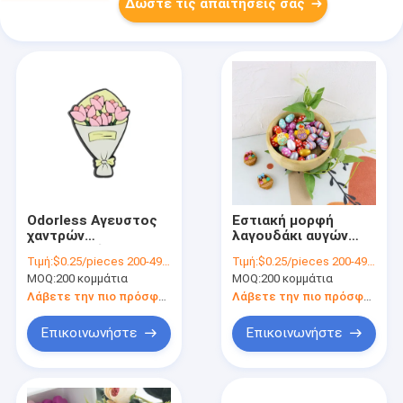
Δώστε τις απαιτήσεις σας
Odorless Αγευστος
Εστιακή μορφή
χαντρών
λαγουδάκι αυγών
οδοντοφυΐας
κοτόπουλου
Τιμή:
$0.25/pieces 200-4999 pieces
Τιμή:
$0.25/pieces 200-4999 pieces
σιλικόνης 27mm
σιλικόνης χαντρών
MOQ:
200 κομμάτια
MOQ:
200 κομμάτια
διακοσμητικός για
βαθμού τροφίμων
τα παιδιά μωρών
για την παραγωγή
Λάβετε την πιο πρόσφατη τιμή
Λάβετε την πιο πρόσφατη τιμή
μανδρών
Επικοινωνήστε
Επικοινωνήστε