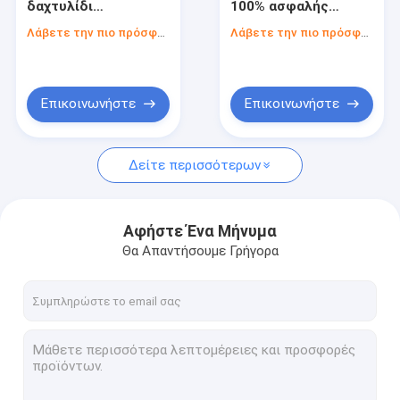
δαχτυλίδι
100% ασφαλής
Γρίφος σιλικόνης
μαργαριτάρια για
σιλικόνη κατάλληλη
Λάβετε την πιο πρόσφατη τιμή
Λάβετε την πιο πρόσφατη τιμή
όλους τους
για όλους ανθεκτική
Μωρό Teether σιλικόνης
ανθρώπους μεγάλη
και άνετη
για κοσμήματα
κατασκευή έργα
Σύνολο επιτραπέζιου σκεύους σιλικόνης
χειροτεχνίας
Επικοινωνήστε
Επικοινωνήστε
διακοσμητική τέχνη
και προσαρμοσμένα
Σύνολο κύπελλων σιλικόνης
σχέδια αξεσουάρ
Δείτε περισσότερων
Ξύλινα παιχνίδια παιδιών
Χάντρα οδοντοφυΐας σιλικόνης
Αφήστε Ένα Μήνυμα
Φλυτζάνι παιδιών σιλικόνης
Θα Απαντήσουμε Γρήγορα
Πιάτα σιλικόνης μικρών παιδιών
Δίκρανα και κουτάλια σιλικόνης
Ο ετερόφθαλμος γάδος μωρών σιλικόνης