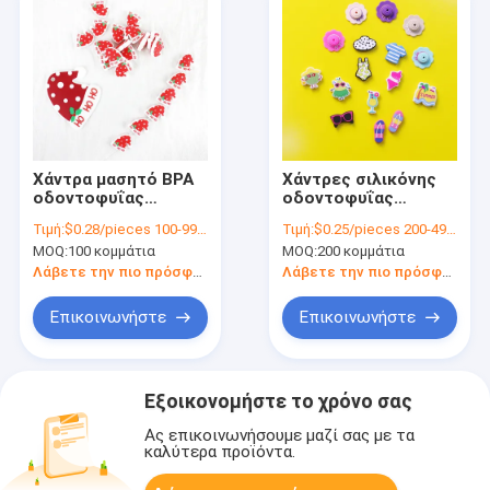
Χάντρα μασητό BPA
Χάντρες σιλικόνης
οδοντοφυΐας
οδοντοφυΐας
σιλικόνης καπέλων
συνήθειας με τη
Τιμή:
$0.28/pieces 100-999 pieces
Τιμή:
$0.25/pieces 200-4999 pieces
Χριστουγέννων
μορφή μαγιό
MOQ:
100 κομμάτια
MOQ:
200 κομμάτια
ελεύθερη για το
μπικινιών θερινών
μωρό νηπίων
γυαλιών ηλίου
Λάβετε την πιο πρόσφατη τιμή
Λάβετε την πιο πρόσφατη τιμή
Επικοινωνήστε
Επικοινωνήστε
Εξοικονομήστε το χρόνο σας
Ας επικοινωνήσουμε μαζί σας με τα
καλύτερα προϊόντα.