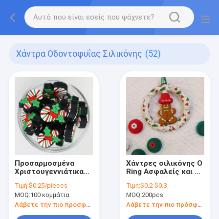
Χάντρα Οδοντοφυΐας Σιλικόνης
(52)
Προσαρμοσμένα
Χάντρες σιλικόνης O
Χριστουγεννιάτικα
Ring Ασφαλείς και μη
Σιλικόνιο Focal
τοξικές χάντρες
Τιμή:
$0.25/pieces
Τιμή:
$0.2-$0.3
Beads
καπέλου
MOQ:
100 κομμάτια
MOQ:
200pcs
Χριστουγέννων 3D
σιλικόνης
Λάβετε την πιο πρόσφατη τιμή
Λάβετε την πιο πρόσφατη τιμή