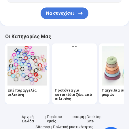
Περίπτωση ειρηνιστών σιλικόνης
Να συνεχίσει
Χαλί θέσεων σιλικόνης παιδιών
μπουκάλι νερό σιλικόνης
Οι Κατηγορίες Μας
Σύνολο σκευών για την κουζίνα σιλικόνης
Εξατομικευμένες φόρμες σιλικόνης
Επί παραγγελία
Προϊόντα για
Παιχνίδια σιλ
σιλικόνη
κατοικίδια ζώα από
μωρών
σιλικόνη
Αρχική
Περίπου
επαφή
Desktop
Σελίδα
εμείς
Site
Sitemap
Πολιτική μυστικότητας