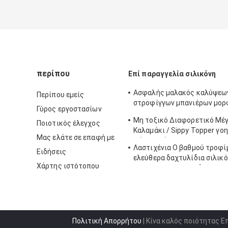
περίπου
Επί παραγγελία σιλικόνη
Ασφαλής μαλακός καλύψεω
Περίπου εμείς
στροφίγγων μπανιέρων μο
Γύρος εργοστασίων
σιλικόνης ζωικός για το μω
Μη τοξικό Διαφορετικό Μέ
Ποιοτικός έλεγχος
Καλαμάκι / Sippy Topper γο
Μας ελάτε σε επαφή με
ψάθινο κάλυμμα σιλικόνης
Λαστιχένια Ο βαθμού τροφ
Ειδήσεις
ελεύθερα δαχτυλίδια σιλικ
Χάρτης ιστότοπου
για τα κορίτσια παιδιών
Πολιτική Απορρήτου
| Κίνα καλός ποιότητας Ε