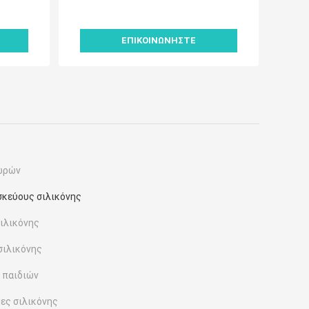
ορικά
για κάμπινγκ, πεζοπορία, ταξίδια
και γραφείο
ΕΠΙΚΟΙΝΩΝΉΣΤΕ
μωρών
σκεύους σιλικόνης
ιλικόνης
σιλικόνης
 παιδιών
ες σιλικόνης