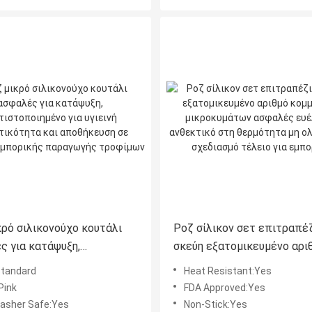
κρό σιλικονούχο κουτάλι
Ροζ σίλικον σετ επιτραπέ
ς για κατάψυξη,
σκεύη εξατομικευμένο αρι
οποιημένο για υγιεινή
κομματιών μικροκυμάτων
Standard
Heat Resistant:Yes
ικότητα και αποθήκευση
ασφαλές ευέλικτο ανθεκτι
Pink
FDA Approved:Yes
μμές εμπορικής
θερμότητα μη ολισθητικό
asher Safe:Yes
Non-Stick:Yes