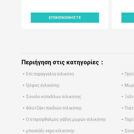
και Εστιατόρια
παραγω
ΕΠΙΚΟΙΝΩΝΉΣΤΕ
Περιήγηση στις κατηγορίες：
Επί παραγγελία σιλικόνη
Προϊ
Γρίφος σιλικόνης
Μωρό
Σύνολο κύπελλων σιλικόνης
Ξύλι
Φλυτζάνι παιδιών σιλικόνης
Πιάτ
Ο ετερόφθαλμος γάδος μωρών σιλικόνης
Περί
μπουκάλι νερό σιλικόνης
Σύνο