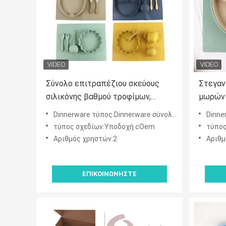
Σύνολο επιτραπέζιου σκεύους
Στεγαν
σιλικόνης βαθμού τροφίμων,
μωρών 
διαιρεμένο αναρρόφηση πιάτο
που τίθ
Dinnerware τύπος:Dinnerware σύνολα, πιάτα & πιάτα
Dinnerwa
σιλικόνης αδιάβροχο
προσαρ
τύπος σχεδίων:Υποδοχή cOem
τύπος
Αριθμός χρηστών:2
Αριθμ
ΕΠΙΚΟΙΝΩΝΉΣΤΕ