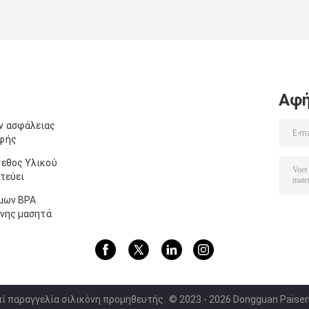
Αφή
ν ασφάλειας
ρφής
ρό
γεθος Υλικού
ητεύει
ίμων BPA
όνης μασητά
πί παραγγελία σιλικόνη προμηθευτής.
© 2023 - 2026 Dongguan Paisen H