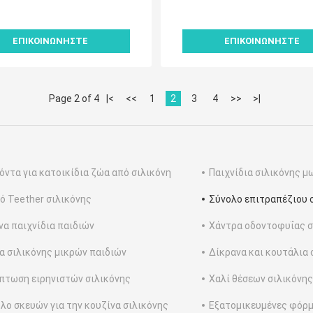
γής τροφίμων
σχεδιασμό τέλειο για εμπ
ΕΠΙΚΟΙΝΩΝΉΣΤΕ
ΕΠΙΚΟΙΝΩΝΉΣΤΕ
Page 2 of 4
|<
<<
1
2
3
4
>>
>|
όντα για κατοικίδια ζώα από σιλικόνη
Παιχνίδια σιλικόνης 
 Teether σιλικόνης
Σύνολο επιτραπέζιου 
να παιχνίδια παιδιών
Χάντρα οδοντοφυΐας σ
α σιλικόνης μικρών παιδιών
Δίκρανα και κουτάλια 
πτωση ειρηνιστών σιλικόνης
Χαλί θέσεων σιλικόνης
λο σκευών για την κουζίνα σιλικόνης
Εξατομικευμένες φόρμ