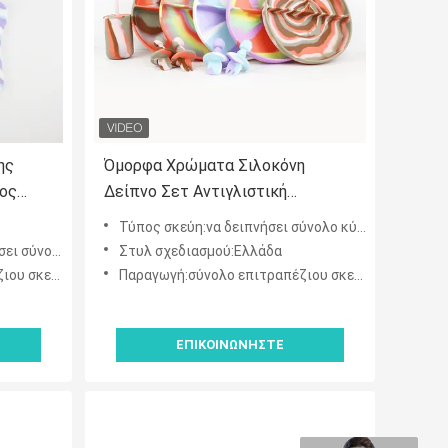
ης
Όμορφα Χρώματα Σιλοκόνη
ος
Δείπνο Σετ Αντιγλιστική
ζιου
Αδιάσπαστη σιλικόνη απορρόφηση
Τύπος σκεύη:να δειπνήσει σύνολο κύπελλων πιάτων
ών
πιάτο μπολ σετ φαγητού
ελλων πιάτων
Στυλ σχεδιασμού:Ελλάδα
μάτων κλίσης
Παραγωγή:σύνολο επιτραπέζιου σκεύους γευμάτων κλίσης
ΕΠΙΚΟΙΝΩΝΉΣΤΕ