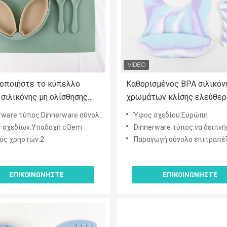
οποιήστε το κύπελλο
Καθορισμένος BPA σιλικόν
σιλικόνης μη ολίσθησης
χρωμάτων κλίσης ελεύθερ
εται με το
αντιολισθητικός επιτραπέ
re τύπος:Dinnerware σύνολα, πιάτα & πιάτα
Ύφος σχεδίου:Ευρώπη
μοσμένο λογότυπο
σκεύους για το νήπιο μωρ
 σχεδίων:Υποδοχή cOem
Dinnerware τύπος:να δειπνήσει σύνολο κύπ
ός χρηστών:2
Παραγωγή:σύνολο επιτραπέζιου σκεύους γευ
ΕΠΙΚΟΙΝΩΝΉΣΤΕ
ΕΠΙΚΟΙΝΩΝΉΣΤΕ