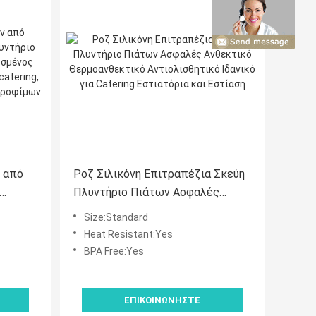
 από
Ροζ Σιλικόνη Επιτραπέζια Σκεύη
Πλυντήριο Πιάτων Ασφαλές
BPA,
Ανθεκτικό Θερμοανθεκτικό
Size:Standard
Αντιολισθητικό Ιδανικό για
Heat Resistant:Yes
ing,
Catering Εστιατόρια και Εστίαση
BPA Free:Yes
νία
ΕΠΙΚΟΙΝΩΝΉΣΤΕ