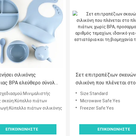
πνήσει σιλικόνης
Σετ επιτραπέζιων σκευών
ιας BPA ελεύθερο σύνολο,
σιλικόνη που πλένεται στο
ο σιλικόνης και
πλυντήριο πιάτων, χωρίς 
σχεδιασμού:Μινιμαλιστής
Size:Standard
σμένος cOem κουταλιών
προσαρμοσμένος αριθμός
 σκεύη:Κύπελλο πιάτων
Microwave Safe:Yes
τεμαχίων, ιδανικό για cater
ωγή:Κύπελλο πιάτων σιλικόνης
Freezer Safe:Yes
εστιατόρια και τη βιομηχα
τροφίμων
ΕΠΙΚΟΙΝΩΝΉΣΤΕ
ΕΠΙΚΟΙΝΩΝΉΣΤΕ