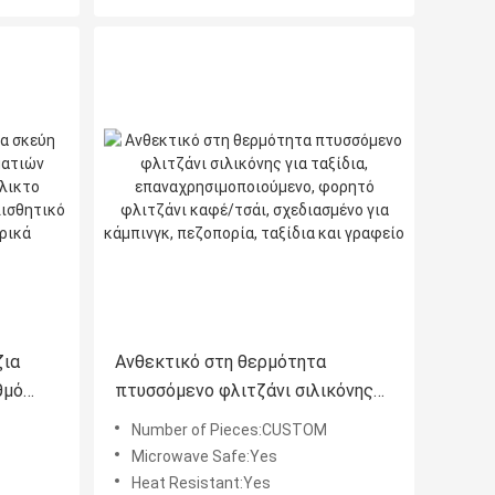
ζια
Ανθεκτικό στη θερμότητα
θμό
πτυσσόμενο φλιτζάνι σιλικόνης
για ταξίδια,
Number of Pieces:CUSTOM
κό στη
επαναχρησιμοποιούμενο, φορητό
Microwave Safe:Yes
φλιτζάνι καφέ/τσάι, σχεδιασμένο
Heat Resistant:Yes