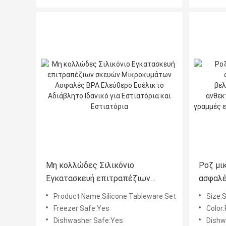
Μη κολλώδες Σιλικόνιο
Ροζ μι
Εγκατασκευή επιτραπέζιων
ασφαλέ
σκευών Μικροκυμάτων Ασφαλές
βελτιστ
Product Name:Silicone Tableware Set
Size:
BPA Ελεύθερο Ευέλικτο
ανθεκτ
Freezer Safe:Yes
Color:
Αδιάβλητο Ιδανικό για Εστιατόρια
σε γρα
Dishwasher Safe:Yes
Dishw